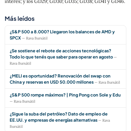
interés; y los GD29; GD30; GD35; GD38; GD41 y GD46.
Más leídos
¿S&P 500 a 8.000? Llegaron los balances de AMD y
SPCX
— Rava Bursátil
¿Se sostiene el rebote de acciones tecnológicas?
Todo lo que tenés que saber para operar en agosto
—
Rava Bursátil
¿MELI es oportunidad? Renovación del swap con
China y reservas en USD 50.000 millones
— Rava Bursátil
¿S&P 500 rompe máximos? | Ping Pong con Sole y Edu
— Rava Bursátil
¿Sigue la suba del petróleo? Dato de empleo de
EE.UU. y empresas de energías alternativas
— Rava
Bursátil