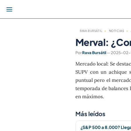
RAVA BURSÁTIL
▸
NOTICIAS
▸
Merval: ¿Co
Por
Rava Bursátil
— 2025-02-12
Mercado local: Se destacó
SUPV con un achique su
puntual pero el mercad
temporada de balances lo
en máximos.
Más leídos
¿S&P 500 a 8.000? Lleg