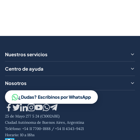
Nuestros servicios
¿Qué ofrecemos?
Centro de ayuda
Aranceles
Preguntas frecuentes
Nosotros
Contacto
Trabajá con nosotros
¿Dudas? Escribinos por WhatsApp
Aviso legal
Código de conducta
25 de Mayo 277 5 24 (C1002ABE)
Política de privacidad
Ciudad Autónoma de Buenos Aires, Argentina
Teléfono: +54 11 7700-1888 / +54 11 4343-9421
Horario: 10 a 18hs