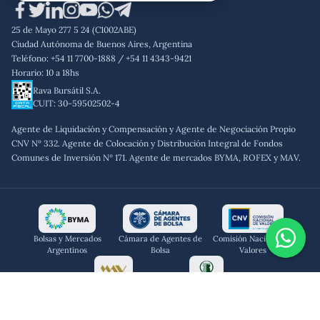
Aviso legal
Código de conducta
25 de Mayo 277 5 24 (C1002ABE)
Política de privacidad
Ciudad Autónoma de Buenos Aires, Argentina
Teléfono: +54 11 7700-1888 / +54 11 4343-9421
Horario: 10 a 18hs
Rava Bursátil S.A.
CUIT: 30-59502502-4
Agente de Liquidación y Compensación y Agente de Negociación Propio
CNV Nº 332. Agente de Colocación y Distribución Integral de Fondos
Comunes de Inversión Nº 171. Agente de mercados BYMA, ROFEX y MAV.
Bolsas y Mercados
Cámara de Agentes de
Comisión Nacional De
Argentinos
Bolsa
Valores
Mercado Argentino de
ROFEX
Valores