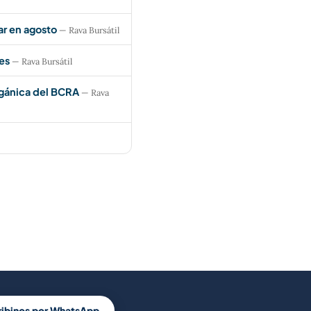
ar en agosto
— Rava Bursátil
es
— Rava Bursátil
rgánica del BCRA
— Rava
ribinos por WhatsApp