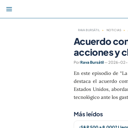
RAVA BURSÁTIL
▸
NOTICIAS
▸
Acuerdo com
acciones y 
Por
Rava Bursátil
— 2026-02-06
En este episodio de “La
destaca el acuerdo com
Estados Unidos, abordam
tecnológico ante los gasto
Más leídos
¿S&P 500 a 8.000? Lleg