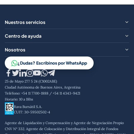
Nuestros servicios
¿Qué ofrecemos?
Centro de ayuda
Aranceles
Preguntas frecuentes
Nosotros
Contacto
Trabajá con nosotros
¿Dudas? Escribinos por WhatsApp
Aviso legal
Código de conducta
25 de Mayo 277 5 24 (C1002ABE)
Política de privacidad
Ciudad Autónoma de Buenos Aires, Argentina
Teléfono: +54 11 7700-1888 / +54 11 4343-9421
Horario: 10 a 18hs
Rava Bursátil S.A.
CUIT: 30-59502502-4
Agente de Liquidación y Compensación y Agente de Negociación Propio
CNV Nº 332. Agente de Colocación y Distribución Integral de Fondos