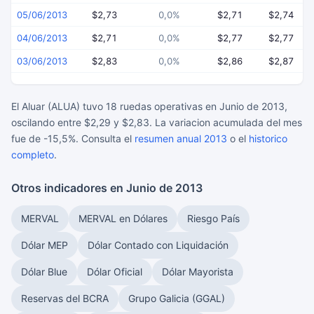
05/06/2013
$2,73
0,0%
$2,71
$2,74
04/06/2013
$2,71
0,0%
$2,77
$2,77
03/06/2013
$2,83
0,0%
$2,86
$2,87
El Aluar (ALUA) tuvo 18 ruedas operativas en Junio de 2013,
oscilando entre $2,29 y $2,83. La variacion acumulada del mes
fue de -15,5%. Consulta el
resumen anual 2013
o el
historico
completo
.
Otros indicadores en Junio de 2013
MERVAL
MERVAL en Dólares
Riesgo País
Dólar MEP
Dólar Contado con Liquidación
Dólar Blue
Dólar Oficial
Dólar Mayorista
Reservas del BCRA
Grupo Galicia (GGAL)