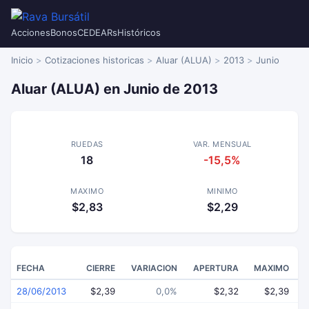
Acciones
Bonos
CEDEARs
Históricos
Inicio
Cotizaciones historicas
Aluar (ALUA)
2013
Junio
Aluar (ALUA) en Junio de 2013
RUEDAS
VAR. MENSUAL
18
-15,5%
MAXIMO
MINIMO
$2,83
$2,29
FECHA
CIERRE
VARIACION
APERTURA
MAXIMO
28/06/2013
$2,39
0,0%
$2,32
$2,39