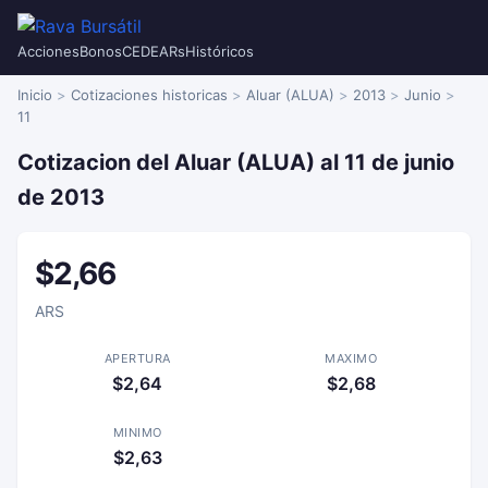
Acciones
Bonos
CEDEARs
Históricos
Inicio
Cotizaciones historicas
Aluar (ALUA)
2013
Junio
11
Cotizacion del Aluar (ALUA) al 11 de junio
de 2013
$2,66
ARS
APERTURA
MAXIMO
$2,64
$2,68
MINIMO
$2,63