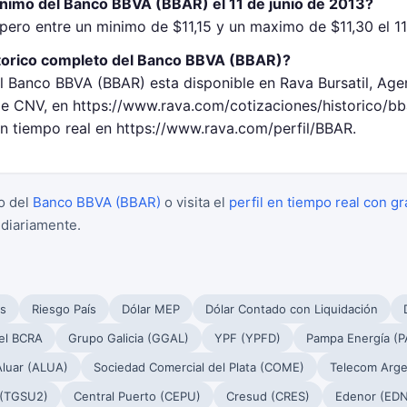
inimo del Banco BBVA (BBAR) el 11 de junio de 2013?
ero entre un minimo de $11,15 y un maximo de $11,30 el 11
torico completo del Banco BBVA (BBAR)?
el Banco BBVA (BBAR) esta disponible en Rava Bursatil, Age
 CNV, en https://www.rava.com/cotizaciones/historico/bb
en tiempo real en https://www.rava.com/perfil/BBAR.
o del
Banco BBVA (BBAR)
o visita el
perfil en tiempo real con gr
 diariamente.
s
Riesgo País
Dólar MEP
Dólar Contado con Liquidación
el BCRA
Grupo Galicia (GGAL)
YPF (YPFD)
Pampa Energía (
Aluar (ALUA)
Sociedad Comercial del Plata (COME)
Telecom Arge
 (TGSU2)
Central Puerto (CEPU)
Cresud (CRES)
Edenor (EDN