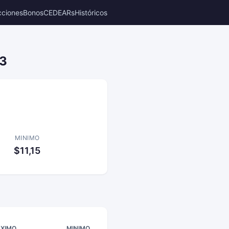
cciones
Bonos
CEDEARs
Históricos
13
MINIMO
$11,15
XIMO
MINIMO