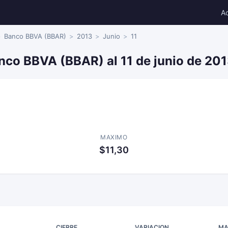
A
Banco BBVA (BBAR)
2013
Junio
11
nco BBVA (BBAR) al 11 de junio de 20
MAXIMO
$11,30
CIERRE
VARIACION
MA