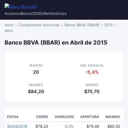
Acciones
Bonos
CEDEARs
Históricos
Inicio
Cotizaciones historicas
Banco BBVA (BBAR)
2015
Abril
Banco BBVA (BBAR) en Abril de 2015
RUEDAS
VAR. MENSUAL
20
-5,4%
MAXIMO
MINIMO
$84,20
$75,70
FECHA
CIERRE
VARIACION
APERTURA
MAXIMO
30/04/2015
$78,20
0,0%
$79,40
$80,30