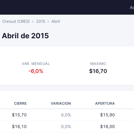
A
Cresud (CRES)
2015
Abril
 Abril de 2015
VAR. MENSUAL
MAXIMO
-6,0%
$16,70
CIERRE
VARIACION
APERTURA
$15,70
0,0%
$15,90
$16,10
0,0%
$16,00