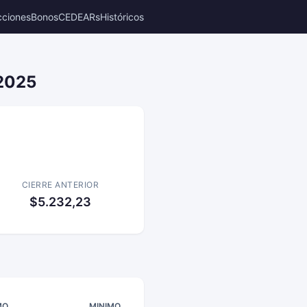
cciones
Bonos
CEDEARs
Históricos
 2025
CIERRE ANTERIOR
$5.232,23
MO
MINIMO