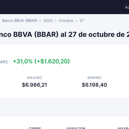
A
Banco BBVA (BBAR)
2025
Octubre
27
anco BBVA (BBAR) al 27 de octubre de
+31,0% (+$1.620,20)
ARS
MAXIMO
MINIMO
$6.986,21
$6.198,40
CIERRE
VARIACION
MAXI