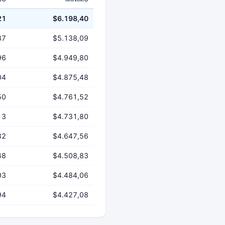
21
$6.198,40
87
$5.138,09
96
$4.949,80
04
$4.875,48
50
$4.761,52
13
$4.731,80
32
$4.647,56
48
$4.508,83
03
$4.484,06
94
$4.427,08