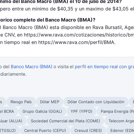
inimo del Banco Macro (BMA) el 10 de julio de 2014?
ero entre un minimo de $40,35 y un maximo de $43,05 el 1
torico completo del Banco Macro (BMA)?
el Banco Macro (BMA) esta disponible en Rava Bursatil, Age
 CNV, en https://www.rava.com/cotizaciones/historico/b
en tiempo real en https://www.rava.com/perfil/BMA.
o del
Banco Macro (BMA)
o visita el
perfil en tiempo real con gr
 diariamente.
s
Riesgo País
Dólar MEP
Dólar Contado con Liquidación
el BCRA
Grupo Galicia (GGAL)
YPF (YPFD)
Pampa Energía (
Aluar (ALUA)
Sociedad Comercial del Plata (COME)
Telecom Arge
 (TGSU2)
Central Puerto (CEPU)
Cresud (CRES)
Edenor (EDN