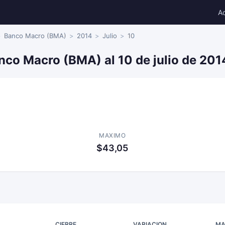
A
Banco Macro (BMA)
2014
Julio
10
nco Macro (BMA) al 10 de julio de 201
MAXIMO
$43,05
CIERRE
VARIACION
MA