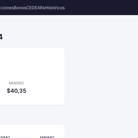
cciones
Bonos
CEDEARs
Históricos
4
MINIMO
$40,35
XIMO
MINIMO