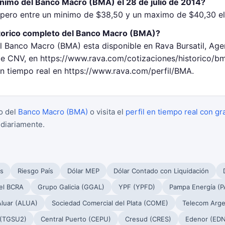
inimo del Banco Macro (BMA) el 28 de julio de 2014?
ero entre un minimo de $38,50 y un maximo de $40,30 el 
torico completo del Banco Macro (BMA)?
el Banco Macro (BMA) esta disponible en Rava Bursatil, Age
 CNV, en https://www.rava.com/cotizaciones/historico/b
en tiempo real en https://www.rava.com/perfil/BMA.
o del
Banco Macro (BMA)
o visita el
perfil en tiempo real con gr
 diariamente.
s
Riesgo País
Dólar MEP
Dólar Contado con Liquidación
el BCRA
Grupo Galicia (GGAL)
YPF (YPFD)
Pampa Energía (
Aluar (ALUA)
Sociedad Comercial del Plata (COME)
Telecom Arge
 (TGSU2)
Central Puerto (CEPU)
Cresud (CRES)
Edenor (EDN