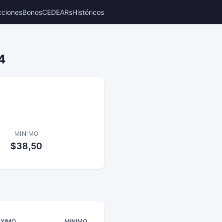
cciones
Bonos
CEDEARs
Históricos
4
MINIMO
$38,50
XIMO
MINIMO