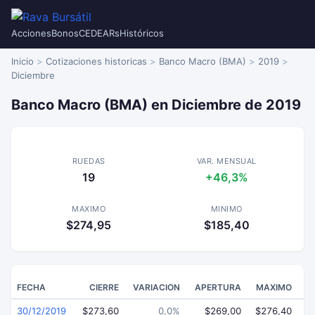
Acciones
Bonos
CEDEARs
Históricos
Inicio
Cotizaciones historicas
Banco Macro (BMA)
2019
Diciembre
Banco Macro (BMA) en Diciembre de 2019
RUEDAS
VAR. MENSUAL
19
+46,3%
MAXIMO
MINIMO
$274,95
$185,40
FECHA
CIERRE
VARIACION
APERTURA
MAXIMO
30/12/2019
$273,60
0,0%
$269,00
$276,40
$