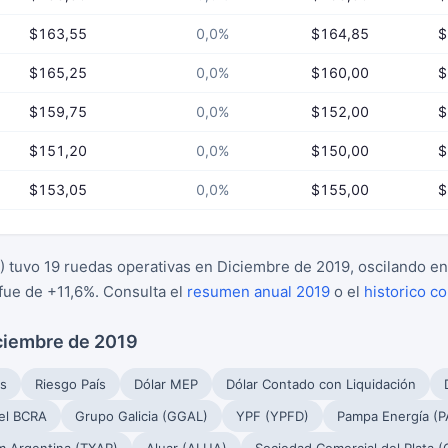
$163,55
0,0%
$164,85
$
$165,25
0,0%
$160,00
$
$159,75
0,0%
$152,00
$
$151,20
0,0%
$150,00
$
$153,05
0,0%
$155,00
$
 tuvo 19 ruedas operativas en Diciembre de 2019, oscilando en
fue de +11,6%. Consulta el
resumen anual 2019
o el
historico c
iciembre de 2019
s
Riesgo País
Dólar MEP
Dólar Contado con Liquidación
el BCRA
Grupo Galicia (GGAL)
YPF (YPFD)
Pampa Energía (