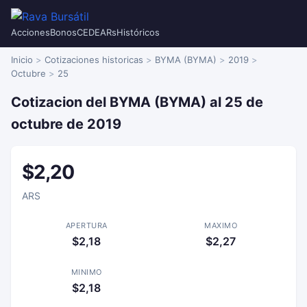
Acciones
Bonos
CEDEARs
Históricos
Inicio
Cotizaciones historicas
BYMA (BYMA)
2019
Octubre
25
Cotizacion del BYMA (BYMA) al 25 de
octubre de 2019
$2,20
ARS
APERTURA
MAXIMO
$2,18
$2,27
MINIMO
$2,18