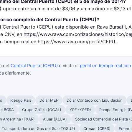
inimo del Central Puerto (CEPU) el 5 de mayo de 2014?
) opero entre un minimo de $3,06 y un maximo de $3,13 el
torico completo del Central Puerto (CEPU)?
l Central Puerto (CEPU) esta disponible en Rava Bursatil, 
 CNV, en https://www.rava.com/cotizaciones/historico/c
en tiempo real en https://www.rava.com/perfil/CEPU.
o del
Central Puerto (CEPU)
o visita el
perfil en tiempo real con
da diariamente.
s
Riesgo País
Dólar MEP
Dólar Contado con Liquidación
el BCRA
Grupo Galicia (GGAL)
YPF (YPFD)
Pampa Energía (
m Argentina (TXAR)
Aluar (ALUA)
Sociedad Comercial del Plata 
Transportadora de Gas del Sur (TGSU2)
Cresud (CRES)
Edenor