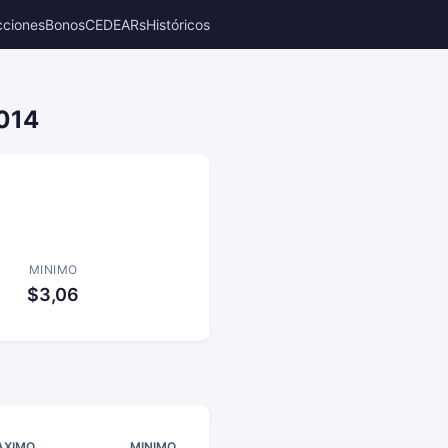
cciones
Bonos
CEDEARs
Históricos
2014
MINIMO
$3,06
AXIMO
MINIMO