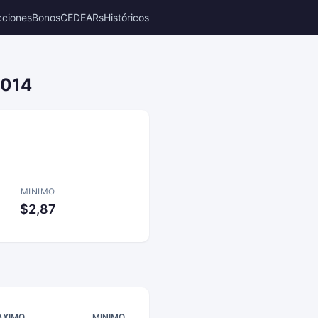
cciones
Bonos
CEDEARs
Históricos
2014
MINIMO
$2,87
AXIMO
MINIMO