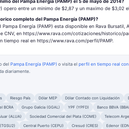
inimo del Pampa Energía (PAMP) el 5 de mayo de 2014?
) opero entre un minimo de $2,87 y un maximo de $3,02 e
torico completo del Pampa Energía (PAMP)?
el Pampa Energía (PAMP) esta disponible en Rava Bursatil, 
 CNV, en https://www.rava.com/cotizaciones/historico/p
en tiempo real en https://www.rava.com/perfil/PAMP.
o del
Pampa Energía (PAMP)
o visita el
perfil en tiempo real con
da diariamente.
s
Riesgo País
Dólar MEP
Dólar Contado con Liquidación
el BCRA
Grupo Galicia (GGAL)
YPF (YPFD)
Banco BBVA (BBA
Aluar (ALUA)
Sociedad Comercial del Plata (COME)
Telecom Arge
 (TGSU2)
Central Puerto (CEPU)
Cresud (CRES)
Edenor (EDN