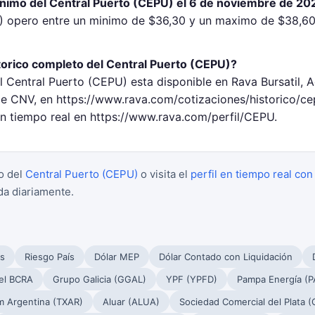
inimo del Central Puerto (CEPU) el 6 de noviembre de 20
U) opero entre un minimo de $36,30 y un maximo de $38,60
torico completo del Central Puerto (CEPU)?
l Central Puerto (CEPU) esta disponible en Rava Bursatil, 
 CNV, en https://www.rava.com/cotizaciones/historico/c
en tiempo real en https://www.rava.com/perfil/CEPU.
o del
Central Puerto (CEPU)
o visita el
perfil en tiempo real con
da diariamente.
s
Riesgo País
Dólar MEP
Dólar Contado con Liquidación
el BCRA
Grupo Galicia (GGAL)
YPF (YPFD)
Pampa Energía (
m Argentina (TXAR)
Aluar (ALUA)
Sociedad Comercial del Plata 