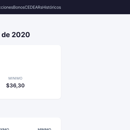
cciones
Bonos
CEDEARs
Históricos
e de 2020
MINIMO
$36,30
XIMO
MINIMO