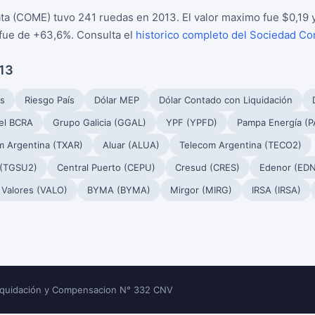
ta (COME) tuvo 241 ruedas en 2013. El valor maximo fue $0,19 
 fue de +63,6%. Consulta el
historico completo del Sociedad Co
013
s
Riesgo País
Dólar MEP
Dólar Contado con Liquidación
el BCRA
Grupo Galicia (GGAL)
YPF (YPFD)
Pampa Energía (
m Argentina (TXAR)
Aluar (ALUA)
Telecom Argentina (TECO2)
 (TGSU2)
Central Puerto (CEPU)
Cresud (CRES)
Edenor (EDN
 Valores (VALO)
BYMA (BYMA)
Mirgor (MIRG)
IRSA (IRSA)
Liquidación y Compensacion N° 332 CNV