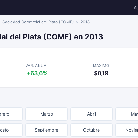
A
Sociedad Comercial del Plata (COME)
2013
al del Plata (COME) en 2013
VAR. ANUAL
MAXIMO
+63,6%
$0,19
brero
Marzo
Abril
Ma
osto
Septiembre
Octubre
Novie