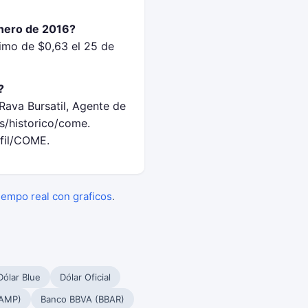
enero de 2016?
imo de $0,63 el 25 de
?
Rava Bursatil, Agente de
s/historico/come.
rfil/COME.
tiempo real con graficos
.
Dólar Blue
Dólar Oficial
PAMP)
Banco BBVA (BBAR)