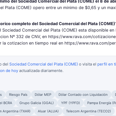
nimo del Sociedad Comercial del Plata (COME) el 8 de abr
el Plata (COME) opero entre un minimo de $0,65 y un max
torico completo del Sociedad Comercial del Plata (COME)
el Sociedad Comercial del Plata (COME) esta disponible en 
cion Nº 332 de CNV, en https://www.rava.com/cotizacione
 la cotizacion en tiempo real en https://www.rava.com/pe
o del
Sociedad Comercial del Plata (COME)
o visita el
perfil en 
ion de hoy
actualizada diariamente.
s
Riesgo País
Dólar MEP
Dólar Contado con Liquidación
el BCRA
Grupo Galicia (GGAL)
YPF (YPFD)
Pampa Energía (
m Argentina (TXAR)
Aluar (ALUA)
Telecom Argentina (TECO2)