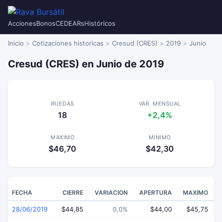
Acciones
Bonos
CEDEARs
Históricos
Inicio
Cotizaciones historicas
Cresud (CRES)
2019
Junio
Cresud (CRES) en Junio de 2019
RUEDAS
VAR. MENSUAL
18
+2,4%
MAXIMO
MINIMO
$46,70
$42,30
FECHA
CIERRE
VARIACION
APERTURA
MAXIMO
28/06/2019
$44,85
0,0%
$44,00
$45,75