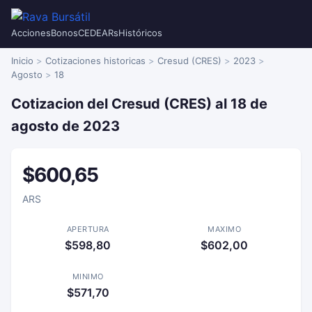
Acciones
Bonos
CEDEARs
Históricos
Inicio
Cotizaciones historicas
Cresud (CRES)
2023
Agosto
18
Cotizacion del Cresud (CRES) al 18 de
agosto de 2023
$600,65
ARS
APERTURA
MAXIMO
$598,80
$602,00
MINIMO
$571,70