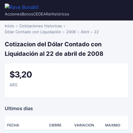
Acciones
Bonos
CEDEARs
Históricos
Inicio
Cotizaciones historicas
Dólar Contado con Liquidación
2008
Abril
22
Cotizacion del Dólar Contado con
Liquidación al 22 de abril de 2008
$3,20
ARS
Ultimos dias
FECHA
CIERRE
VARIACION
MAXIMO