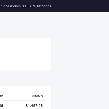
cciones
Bonos
CEDEARs
Históricos
MO
MINIMO
56
$1.457,08