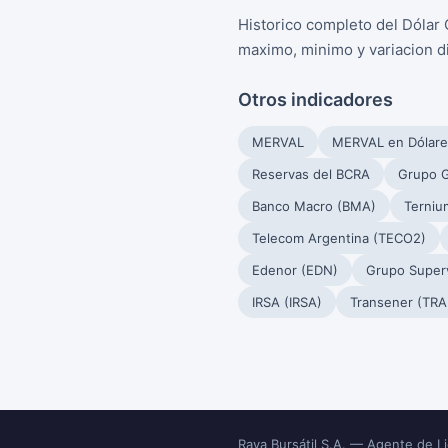
Historico completo del Dólar 
maximo, minimo y variacion di
Otros indicadores
MERVAL
MERVAL en Dólare
Reservas del BCRA
Grupo G
Banco Macro (BMA)
Terniu
Telecom Argentina (TECO2)
Edenor (EDN)
Grupo Superv
IRSA (IRSA)
Transener (TRA
Rava Bursátil S.A. — Agente de 