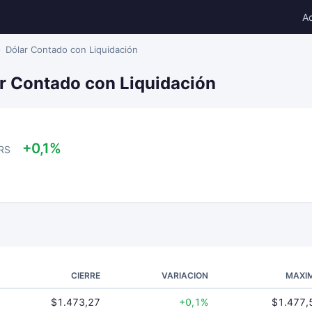
A
Dólar Contado con Liquidación
ar Contado con Liquidación
+0,1%
RS
CIERRE
VARIACION
MAXI
$1.473,27
+0,1%
$1.477,