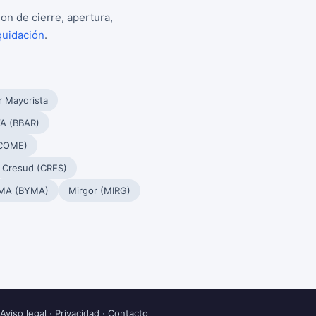
on de cierre, apertura,
quidación
.
r Mayorista
A (BBAR)
(COME)
Cresud (CRES)
MA (BYMA)
Mirgor (MIRG)
Aviso legal
·
Privacidad
·
Contacto