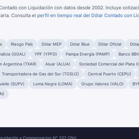
Contado con Liquidación con datos desde 2002. Incluye cotizaci
aria. Consulta el
perfil en tiempo real del Dólar Contado con Li
s
Riesgo País
Dólar MEP
Dólar Blue
Dólar Oficial
Dóla
alicia (GGAL)
YPF (YPFD)
Pampa Energía (PAMP)
Banco BBV
m Argentina (TXAR)
Aluar (ALUA)
Sociedad Comercial del Plata 
Transportadora de Gas del Sur (TGSU2)
Central Puerto (CEPU)
ielle (SUPV)
Loma Negra (LOMA)
Grupo Valores (VALO)
BY
N)
Liquidación y Compensacion N° 332 CNV