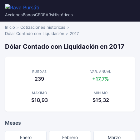
Acciones
Bonos
CEDEARs
Históricos
Inicio
Cotizaciones historicas
Dólar Contado con Liquidación
2017
Dólar Contado con Liquidación en 2017
RUEDAS
VAR. ANUAL
239
+17,7%
MAXIMO
MINIMO
$18,93
$15,32
Meses
Enero
Febrero
Marzo