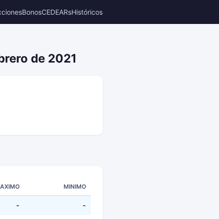
cciones
Bonos
CEDEARs
Históricos
ebrero de 2021
AXIMO
MINIMO
-
-