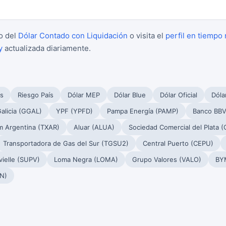
o del
Dólar Contado con Liquidación
o visita el
perfil en tiempo 
y
actualizada diariamente.
s
Riesgo País
Dólar MEP
Dólar Blue
Dólar Oficial
Dóla
alicia (GGAL)
YPF (YPFD)
Pampa Energía (PAMP)
Banco BBV
m Argentina (TXAR)
Aluar (ALUA)
Sociedad Comercial del Plata 
Transportadora de Gas del Sur (TGSU2)
Central Puerto (CEPU)
ielle (SUPV)
Loma Negra (LOMA)
Grupo Valores (VALO)
BY
N)