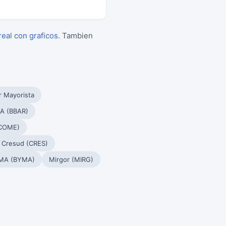
real con graficos
. Tambien
r Mayorista
A (BBAR)
(COME)
Cresud (CRES)
MA (BYMA)
Mirgor (MIRG)