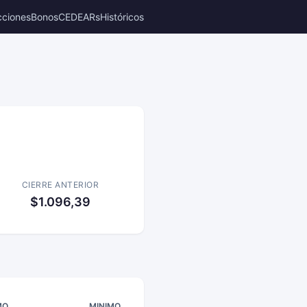
cciones
Bonos
CEDEARs
Históricos
CIERRE ANTERIOR
$1.096,39
MO
MINIMO