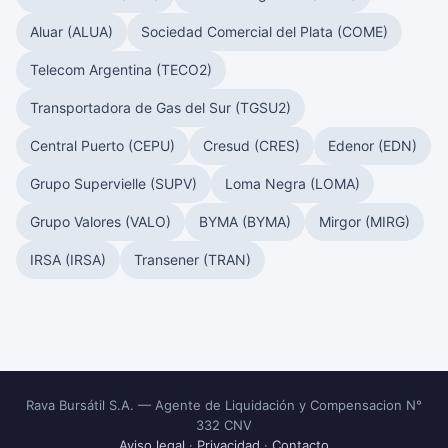
Aluar (ALUA)
Sociedad Comercial del Plata (COME)
Telecom Argentina (TECO2)
Transportadora de Gas del Sur (TGSU2)
Central Puerto (CEPU)
Cresud (CRES)
Edenor (EDN)
Grupo Supervielle (SUPV)
Loma Negra (LOMA)
Grupo Valores (VALO)
BYMA (BYMA)
Mirgor (MIRG)
IRSA (IRSA)
Transener (TRAN)
Rava Bursátil S.A. — Agente de Liquidación y Compensacion N°
332 CNV
Aviso legal
·
Privacidad
·
Contacto