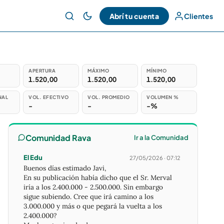
Abrí tu cuenta
Clientes
APERTURA
MÁXIMO
MÍNIMO
1.520,00
1.520,00
1.520,00
NAL
VOL. EFECTIVO
VOL. PROMEDIO
VOLUMEN %
-
-
-%
Comunidad Rava
Ir a la Comunidad
El Edu
27/05/2026 · 07:12
Buenos días estimado Javi,
En su publicación había dicho que el Sr. Merval
iría a los 2.400.000 - 2.500.000. Sin embargo
sigue subiendo. Cree que irá camino a los
3.000.000 y más o que pegará la vuelta a los
2.400.000?