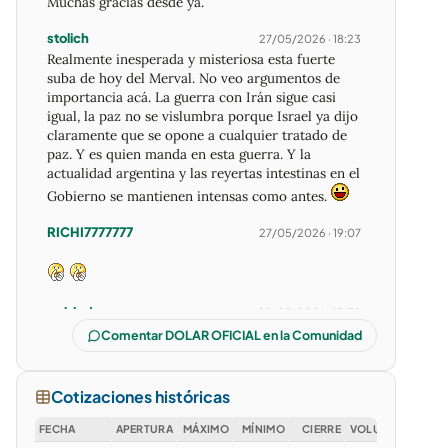
Muchas gracias desde ya.
stolich
27/05/2026 · 18:23
Realmente inesperada y misteriosa esta fuerte
suba de hoy del Merval. No veo argumentos de
importancia acá. La guerra con Irán sigue casi
igual, la paz no se vislumbra porque Israel ya dijo
claramente que se opone a cualquier tratado de
paz. Y es quien manda en esta guerra. Y la
actualidad argentina y las reyertas intestinas en el
Gobierno se mantienen intensas como antes.
RICHI7777777
27/05/2026 · 19:07
pablodago
29/05/2026 · 13:38
Siempre igual con los analistas de mercado, sube
Comentar DOLAR OFICIAL en la Comunidad
un poco el MERVAL y ya piden que corrija.
Aprendiz70
10/07/2026 · 08:34
Cotizaciones históricas
Hola gente, hay alguna empresa Argentina que
cotice en bolsa que sea 100% minera?
FECHA
APERTURA
MÁXIMO
MÍNIMO
CIERRE
VOLUMEN