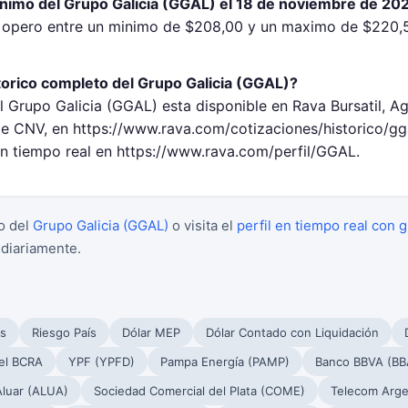
inimo del Grupo Galicia (GGAL) el 18 de noviembre de 20
) opero entre un minimo de $208,00 y un maximo de $220,
torico completo del Grupo Galicia (GGAL)?
l Grupo Galicia (GGAL) esta disponible en Rava Bursatil, A
 CNV, en https://www.rava.com/cotizaciones/historico/gg
en tiempo real en https://www.rava.com/perfil/GGAL.
o del
Grupo Galicia (GGAL)
o visita el
perfil en tiempo real con g
 diariamente.
s
Riesgo País
Dólar MEP
Dólar Contado con Liquidación
el BCRA
YPF (YPFD)
Pampa Energía (PAMP)
Banco BBVA (BB
Aluar (ALUA)
Sociedad Comercial del Plata (COME)
Telecom Arge