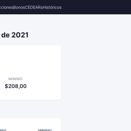
cciones
Bonos
CEDEARs
Históricos
e de 2021
MINIMO
$208,00
IMO
MINIMO