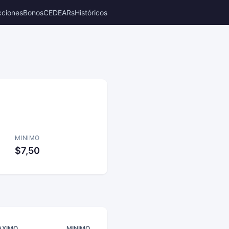
cciones
Bonos
CEDEARs
Históricos
MINIMO
$7,50
AXIMO
MINIMO