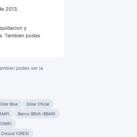
de 2013.
iquidacion y
sa. Tambien podes
Tambien podes ver la
Dólar Blue
Dólar Oficial
PAMP)
Banco BBVA (BBAR)
(COME)
Cresud (CRES)