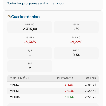
Todos los programas en lmm.rava.com
Cuadro técnico
PRECIO
% DÍA
2.315,00
-%
% MES
% AÑO
-3,34%
-9,22%
P/E
BETA
-
0.56
SST
9
MEDIA MÓVIL
DISTANCIA
VALOR
MM 21
-3,32%
2.394,39
MM 42
-2,91%
2.384,47
MM 200
+4,24%
2.220,77