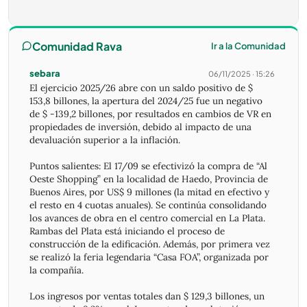
Comunidad Rava
Ir a la Comunidad
sebara
06/11/2025 · 15:26
El ejercicio 2025/26 abre con un saldo positivo de $
153,8 billones, la apertura del 2024/25 fue un negativo
de $ -139,2 billones, por resultados en cambios de VR en
propiedades de inversión, debido al impacto de una
devaluación superior a la inflación.
Puntos salientes: El 17/09 se efectivizó la compra de “Al
Oeste Shopping” en la localidad de Haedo, Provincia de
Buenos Aires, por US$ 9 millones (la mitad en efectivo y
el resto en 4 cuotas anuales). Se continúa consolidando
los avances de obra en el centro comercial en La Plata.
Rambas del Plata está iniciando el proceso de
construcción de la edificación. Además, por primera vez
se realizó la feria legendaria “Casa FOA”, organizada por
la compañía.
Los ingresos por ventas totales dan $ 129,3 billones, un