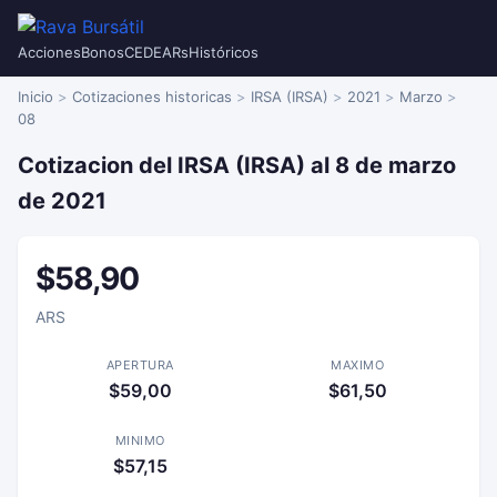
Acciones
Bonos
CEDEARs
Históricos
Inicio
Cotizaciones historicas
IRSA (IRSA)
2021
Marzo
08
Cotizacion del IRSA (IRSA) al 8 de marzo
de 2021
$58,90
ARS
APERTURA
MAXIMO
$59,00
$61,50
MINIMO
$57,15