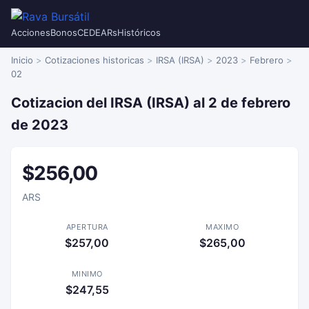
Acciones
Bonos
CEDEARs
Históricos
Inicio
Cotizaciones historicas
IRSA (IRSA)
2023
Febrero
02
Cotizacion del IRSA (IRSA) al 2 de febrero
de 2023
$256,00
ARS
APERTURA
MAXIMO
$257,00
$265,00
MINIMO
$247,55