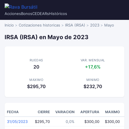
Acciones
Bonos
CEDEARs
Históricos
Inicio
Cotizaciones historicas
IRSA (IRSA)
2023
Mayo
IRSA (IRSA) en Mayo de 2023
RUEDAS
VAR. MENSUAL
20
+17,6%
MAXIMO
MINIMO
$295,70
$232,70
FECHA
CIERRE
VARIACION
APERTURA
MAXIMO
31/05/2023
$295,70
0,0%
$300,00
$300,00
$