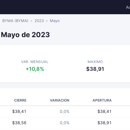
A
BYMA (BYMA)
2023
Mayo
 Mayo de 2023
VAR. MENSUAL
MAXIMO
+10,8%
$38,91
CIERRE
VARIACION
APERTURA
$38,41
0,0%
$38,41
$38,56
0,0%
$38,91