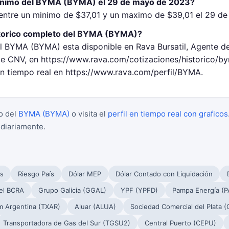
minimo del BYMA (BYMA) el 29 de mayo de 2023?
ntre un minimo de $37,01 y un maximo de $39,01 el 29 d
storico completo del BYMA (BYMA)?
el BYMA (BYMA) esta disponible en Rava Bursatil, Agente de
 CNV, en https://www.rava.com/cotizaciones/historico/b
 en tiempo real en https://www.rava.com/perfil/BYMA.
o del
BYMA (BYMA)
o visita el
perfil en tiempo real con graficos
 diariamente.
s
Riesgo País
Dólar MEP
Dólar Contado con Liquidación
el BCRA
Grupo Galicia (GGAL)
YPF (YPFD)
Pampa Energía (
m Argentina (TXAR)
Aluar (ALUA)
Sociedad Comercial del Plata 
Transportadora de Gas del Sur (TGSU2)
Central Puerto (CEPU)