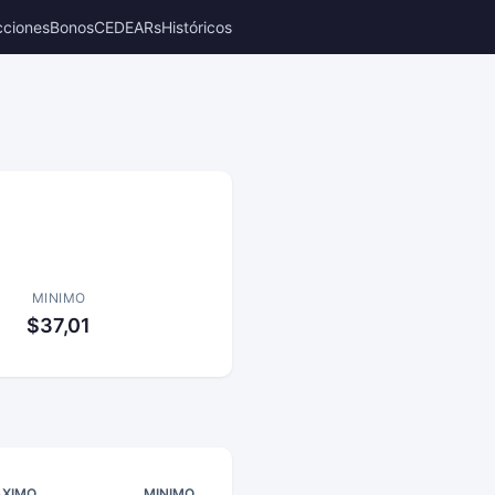
cciones
Bonos
CEDEARs
Históricos
MINIMO
$37,01
XIMO
MINIMO