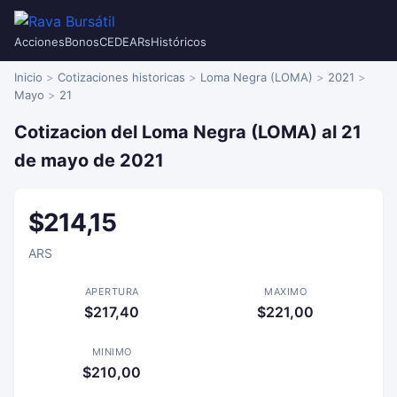
Acciones
Bonos
CEDEARs
Históricos
Inicio
Cotizaciones historicas
Loma Negra (LOMA)
2021
Mayo
21
Cotizacion del Loma Negra (LOMA) al 21
de mayo de 2021
$214,15
ARS
APERTURA
MAXIMO
$217,40
$221,00
MINIMO
$210,00