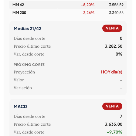
MM 42
-8,20%
3.556,59
MM 200
-2,26%
3.340,66
Medias 21/42
VENTA
Días desde corte
0
Precio último corte
3.282,50
Var. desde corte
0%
PRÓXIMO CORTE
Proyección
HOY día(s)
Valor
-
Variación
-
MACD
VENTA
Días desde corte
7
Precio último corte
3.635,00
Var. desde corte
-9,70%