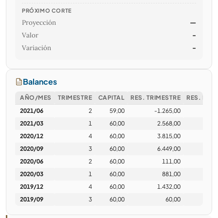
PRÓXIMO CORTE
Proyección
—
Valor
-
Variación
-
Balances
AÑO/MES
TRIMESTRE
CAPITAL
RES. TRIMESTRE
RES. EJER
2021/06
2
59,00
-1.265,00
1.
2021/03
1
60,00
2.568,00
2.
2020/12
4
60,00
3.815,00
11.
2020/09
3
60,00
6.449,00
7.
2020/06
2
60,00
111,00
1.
2020/03
1
60,00
881,00
2019/12
4
60,00
1.432,00
4.
2019/09
3
60,00
60,00
2.