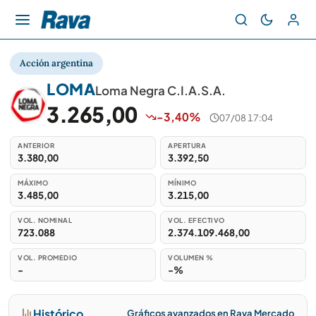
Acción argentina
LOMA
Loma Negra C.I.A.S.A.
3.265,00
-3,40%
07/08 17:04
ANTERIOR
APERTURA
3.380,00
3.392,50
MÁXIMO
MÍNIMO
3.485,00
3.215,00
VOL. NOMINAL
VOL. EFECTIVO
723.088
2.374.109.468,00
VOL. PROMEDIO
VOLUMEN %
-
-%
Histórico
Gráficos avanzados en Rava Mercado