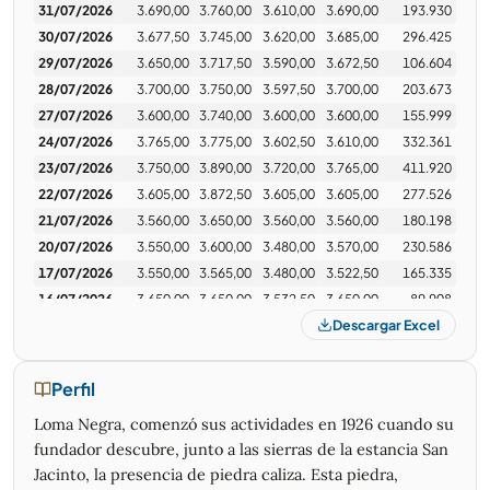
31/07/2026
3.690,00
3.760,00
3.610,00
3.690,00
193.930
de la privatización de Corredores Viales S.A., con
30/07/2026
3.677,50
3.745,00
3.620,00
3.685,00
296.425
apertura de ofertas fijada para el 18 de mayo de 2026.
29/07/2026
3.650,00
3.717,50
3.590,00
3.672,50
106.604
Este proceso incluye corredores estratégicos (Cuyo,
28/07/2026
3.700,00
3.750,00
3.597,50
3.700,00
203.673
Centro, Mesopotamia) y tramos clave como las Rutas
27/07/2026
3.600,00
3.740,00
3.600,00
3.600,00
155.999
Nacionales 11 y 16, sin subsidios públicos.Puntos Clave de
24/07/2026
las Licitaciones Viales 2026:Etapa III de Concesiones: La
3.765,00
3.775,00
3.602,50
3.610,00
332.361
Resolución 174/2026 formalizó el llamado para
23/07/2026
3.750,00
3.890,00
3.720,00
3.765,00
411.920
corredores estratégicos: Cuyo, Centro Norte, Noroeste,
22/07/2026
3.605,00
3.872,50
3.605,00
3.605,00
277.526
Chaco–Santa Fe, Litoral, Noreste y Mesopotámico.
21/07/2026
3.560,00
3.650,00
3.560,00
3.560,00
180.198
Se busca la privatización total de Corredores Viales S.A.
20/07/2026
3.550,00
3.600,00
3.480,00
3.570,00
230.586
(CVSA), transfiriendo la operación, mantenimiento y
17/07/2026
3.550,00
3.565,00
3.480,00
3.522,50
165.335
nuevas obras al sector privado sin subsidios.
16/07/2026
3.650,00
3.650,00
3.532,50
3.650,00
89.908
Descargar Excel
15/07/2026
3.535,00
3.640,00
3.490,00
3.615,00
106.089
Licitaciones en Curso (CVSA):Fechas Límite:Etapa III:
Apertura de ofertas el 18 de mayo de 2026.Etapa II-B
14/07/2026
3.575,00
3.580,00
3.465,00
3.575,00
201.745
(Posterga): Límite de presentación el 11 de mayo de 2026
13/07/2026
3.565,00
3.600,00
3.480,00
3.497,50
188.716
Perfil
para Corredores Mediterráneo, Puntano, Portuario Sur y
10/07/2026
3.510,00
3.602,50
3.470,00
3.582,50
221.199
Norte.
Loma Negra, comenzó sus actividades en 1926 cuando su
08/07/2026
3.575,00
3.575,00
3.467,50
3.525,00
421.868
---------------------------------------------------
fundador descubre, junto a las sierras de la estancia San
---------------------------------------------------
07/07/2026
3.685,00
3.720,00
3.527,50
3.540,00
706.166
Jacinto, la presencia de piedra caliza. Esta piedra,
--------------
06/07/2026
3.670,00
3.797,50
3.590,00
3.687,50
944.791