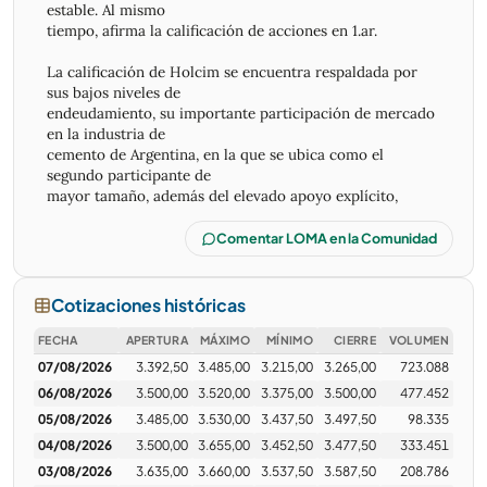
estable. Al mismo
tiempo, afirma la calificación de acciones en 1.ar.
La calificación de Holcim se encuentra respaldada por
sus bajos niveles de
endeudamiento, su importante participación de mercado
en la industria de
cemento de Argentina, en la que se ubica como el
segundo participante de
mayor tamaño, además del elevado apoyo explícito,
reputacional y estratégico
de su casa matriz, Holcim Ltd (calificada por Moody´s
Comentar LOMA en la Comunidad
Ratings en
Baa1/Estable en escala internacional).
Cotizaciones históricas
blackbird
06/05/2026 · 13:06
FECHA
APERTURA
MÁXIMO
MÍNIMO
CIERRE
VOLUMEN
07/08/2026
3.392,50
3.485,00
3.215,00
3.265,00
723.088
VA TANTO PARA LOMA COMO PARA HARG
06/08/2026
3.500,00
3.520,00
3.375,00
3.500,00
477.452
OKAumentara el consumo de cemento en argentina con
05/08/2026
3.485,00
3.530,00
3.437,50
3.497,50
98.335
las licitaciones de corredores viales
04/08/2026
3.500,00
3.655,00
3.452,50
3.477,50
333.451
El Gobierno Nacional lanzó en 2026 la licitación de la
03/08/2026
3.635,00
3.660,00
3.537,50
3.587,50
208.786
Etapa III de la Red Federal de Concesiones como parte