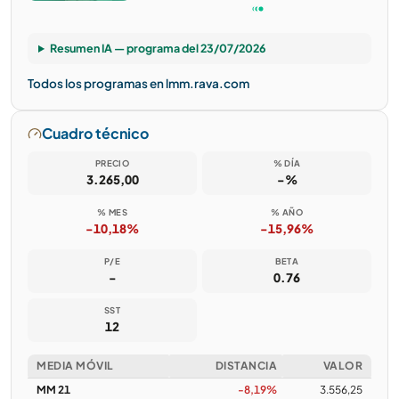
Resumen IA — programa del 23/07/2026
Todos los programas en lmm.rava.com
Cuadro técnico
PRECIO
% DÍA
3.265,00
-%
% MES
% AÑO
-10,18%
-15,96%
P/E
BETA
-
0.76
SST
12
MEDIA MÓVIL
DISTANCIA
VALOR
MM 21
-8,19%
3.556,25