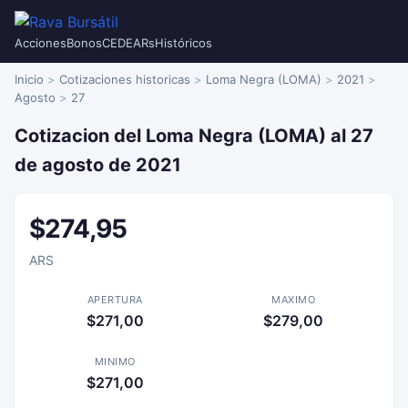
Acciones
Bonos
CEDEARs
Históricos
Inicio
Cotizaciones historicas
Loma Negra (LOMA)
2021
Agosto
27
Cotizacion del Loma Negra (LOMA) al 27
de agosto de 2021
$274,95
ARS
APERTURA
MAXIMO
$271,00
$279,00
MINIMO
$271,00