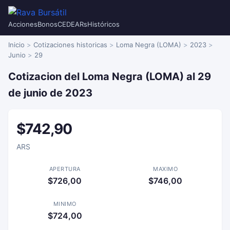
Acciones
Bonos
CEDEARs
Históricos
Inicio
Cotizaciones historicas
Loma Negra (LOMA)
2023
Junio
29
Cotizacion del Loma Negra (LOMA) al 29
de junio de 2023
$742,90
ARS
APERTURA
MAXIMO
$726,00
$746,00
MINIMO
$724,00