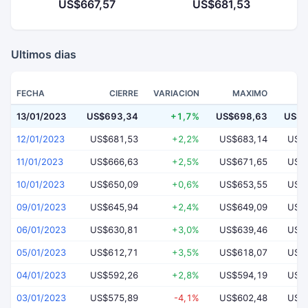
US$667,57
US$681,53
Ultimos dias
FECHA
CIERRE
VARIACION
MAXIMO
13/01/2023
US$693,34
+1,7%
US$698,63
US$6
12/01/2023
US$681,53
+2,2%
US$683,14
US$
11/01/2023
US$666,63
+2,5%
US$671,65
US$
10/01/2023
US$650,09
+0,6%
US$653,55
US$
09/01/2023
US$645,94
+2,4%
US$649,09
US$
06/01/2023
US$630,81
+3,0%
US$639,46
US$
05/01/2023
US$612,71
+3,5%
US$618,07
US$
04/01/2023
US$592,26
+2,8%
US$594,19
US$
03/01/2023
US$575,89
-4,1%
US$602,48
US$