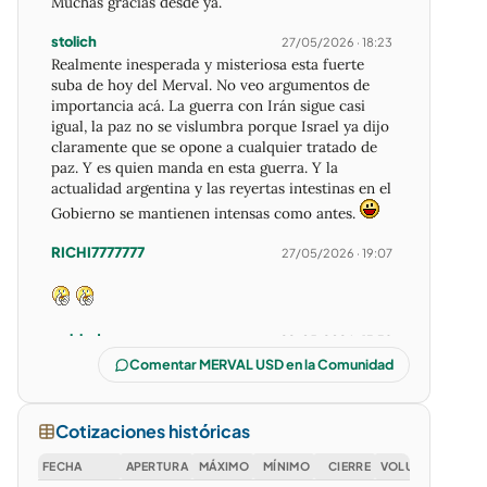
Muchas gracias desde ya.
stolich
27/05/2026 · 18:23
Realmente inesperada y misteriosa esta fuerte
suba de hoy del Merval. No veo argumentos de
importancia acá. La guerra con Irán sigue casi
igual, la paz no se vislumbra porque Israel ya dijo
claramente que se opone a cualquier tratado de
paz. Y es quien manda en esta guerra. Y la
actualidad argentina y las reyertas intestinas en el
Gobierno se mantienen intensas como antes.
RICHI7777777
27/05/2026 · 19:07
pablodago
29/05/2026 · 13:38
Siempre igual con los analistas de mercado, sube
Comentar MERVAL USD en la Comunidad
un poco el MERVAL y ya piden que corrija.
Aprendiz70
10/07/2026 · 08:34
Cotizaciones históricas
Hola gente, hay alguna empresa Argentina que
cotice en bolsa que sea 100% minera?
FECHA
APERTURA
MÁXIMO
MÍNIMO
CIERRE
VOLUMEN