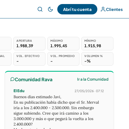
Abrí tu cuenta
Clientes
APERTURA
MÁXIMO
MÍNIMO
1.988,39
1.995,45
1.915,98
NAL
VOL. EFECTIVO
VOL. PROMEDIO
VOLUMEN %
-
-
-%
Comunidad Rava
Ir a la Comunidad
El Edu
27/05/2026 · 07:12
Buenos días estimado Javi,
En su publicación había dicho que el Sr. Merval
iría a los 2.400.000 - 2.500.000. Sin embargo
sigue subiendo. Cree que irá camino a los
3.000.000 y más o que pegará la vuelta a los
2.400.000?