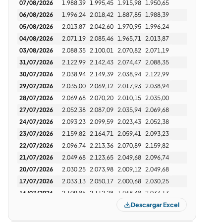
07/08/2026
1.988,39
1.995,45
1.915,98
1.950,65
-
Esparta1958
10/07/2026 · 11:38
06/08/2026
1.996,24
2.018,42
1.887,85
1.988,39
-
tengo entendido que no
05/08/2026
2.013,87
2.042,60
1.970,95
1.996,24
-
Bancario23678
12/07/2026 · 09:55
04/08/2026
2.071,19
2.085,46
1.965,71
2.013,87
-
03/08/2026
2.088,35
2.100,01
2.070,82
2.071,19
-
LAR ?
31/07/2026
2.122,99
2.142,43
2.074,47
2.088,35
-
Es de capitales Canadienses
30/07/2026
Tambien se aprobó hace muy poco una
2.038,94
2.149,39
2.038,94
2.122,99
-
millonaria inversion para extracción de cobre en
29/07/2026
2.035,00
2.069,12
2.017,93
2.038,94
-
la precordillera, una empresa de capitales mixtos.
28/07/2026
2.069,68
2.070,20
2.010,15
2.035,00
-
Pero son CEDEARS
27/07/2026
2.052,38
2.087,09
2.035,94
2.069,68
-
latino curtido
24/07/2026
2.093,23
2.099,59
2.023,43
18/07/2026 · 13:39
2.052,38
-
23/07/2026
2.159,82
2.164,71
2.059,41
2.093,23
-
Viene de u$s 12 hoy 6.90 aproximadamente,
22/07/2026
2.096,74
2.213,36
2.070,89
2.159,82
-
volátil pero la historia es, arbitrar entre lar y lac.
21/07/2026
2.049,68
2.123,65
2.049,68
2.096,74
-
Esperarla un poco a un rebote grande, la plata
esta bien puesta.
20/07/2026
2.030,25
2.073,98
2.009,12
2.049,68
-
17/07/2026
2.033,13
2.050,17
2.000,68
2.030,25
-
Fenixio
27/07/2026 · 14:04
16/07/2026
2.109,85
2.112,28
1.968,48
2.033,13
-
Hola.
Descargar Excel
15/07/2026
2.072,76
2.131,49
2.072,76
2.109,85
-
Primer post, a ver que onda.
Gracias de antemano por la paciencia que
14/07/2026
2.063,26
2.108,36
2.055,09
2.072,76
-