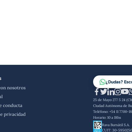
s
¿Dudas? Esc
con nosotros
al
25 de Mayo 277 5 24 (C
e conducta
Ciudad Autónoma de Bu
Teléfono: +54 11 7700-1
de privacidad
Horario: 10 a 18hs
Rava Bursátil S.A.
CUIT: 30-595025