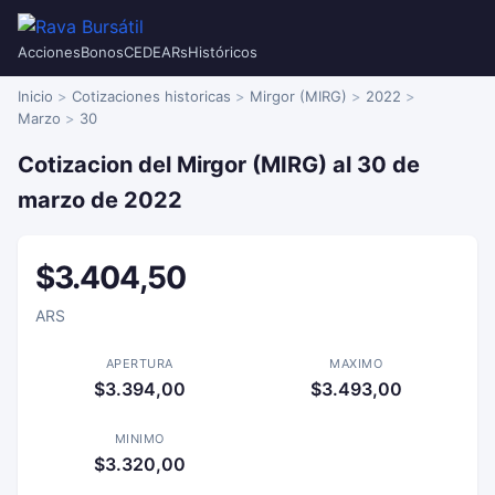
Acciones
Bonos
CEDEARs
Históricos
Inicio
Cotizaciones historicas
Mirgor (MIRG)
2022
Marzo
30
Cotizacion del Mirgor (MIRG) al 30 de
marzo de 2022
$3.404,50
ARS
APERTURA
MAXIMO
$3.394,00
$3.493,00
MINIMO
$3.320,00