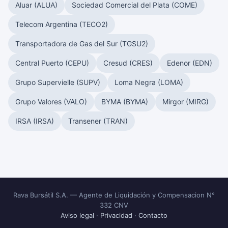
Aluar (ALUA)
Sociedad Comercial del Plata (COME)
Telecom Argentina (TECO2)
Transportadora de Gas del Sur (TGSU2)
Central Puerto (CEPU)
Cresud (CRES)
Edenor (EDN)
Grupo Supervielle (SUPV)
Loma Negra (LOMA)
Grupo Valores (VALO)
BYMA (BYMA)
Mirgor (MIRG)
IRSA (IRSA)
Transener (TRAN)
Rava Bursátil S.A. — Agente de Liquidación y Compensacion N°
332 CNV
Aviso legal
·
Privacidad
·
Contacto