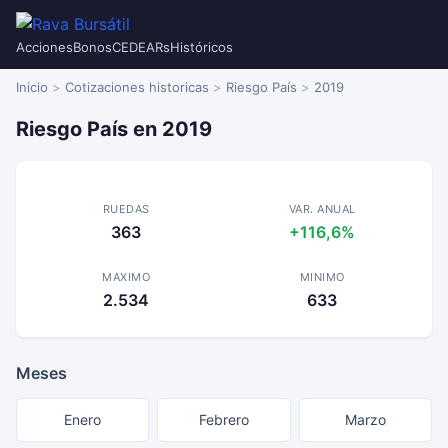
Acciones
Bonos
CEDEARs
Históricos
Inicio
Cotizaciones historicas
Riesgo País
2019
Riesgo País en 2019
RUEDAS
VAR. ANUAL
363
+116,6%
MAXIMO
MINIMO
2.534
633
Meses
Enero
Febrero
Marzo