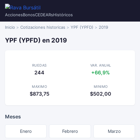
Acciones
Bonos
CEDEARs
Históricos
Inicio
Cotizaciones historicas
YPF (YPFD)
2019
YPF (YPFD) en 2019
RUEDAS
VAR. ANUAL
244
+66,9%
MAXIMO
MINIMO
$873,75
$502,00
Meses
Enero
Febrero
Marzo